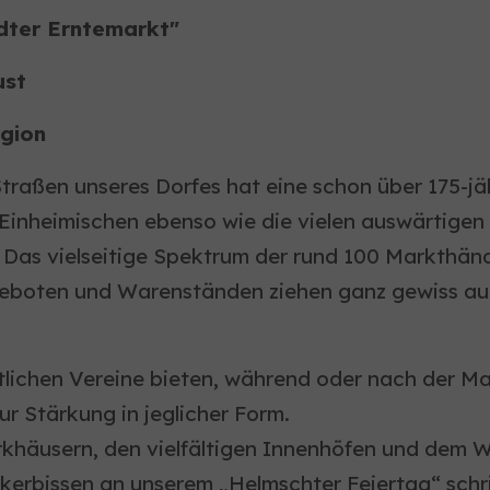
dter Erntemarkt"
ust
gion
raßen unseres Dorfes hat eine schon über 175-jähr
die Einheimischen ebenso wie die vielen auswärti
Das vielseitige Spektrum der rund 100 Markthändl
eboten und Warenständen ziehen ganz gewiss au
rtlichen Vereine bieten, während oder nach der Ma
ur Stärkung in jeglicher Form.
rkhäusern, den vielfältigen Innenhöfen und dem W
kerbissen an unserem „Helmschter Feiertag“ schri